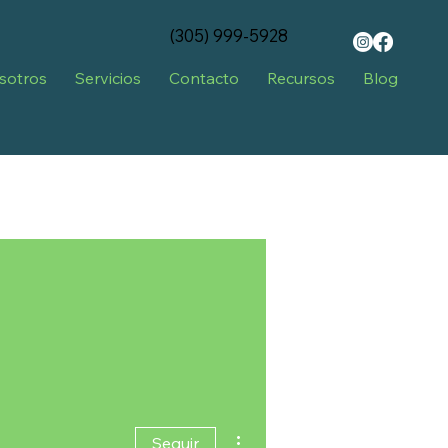
‪(305) 999-5928‬
sotros
Servicios
Contacto
Recursos
Blog
Más acciones
Seguir