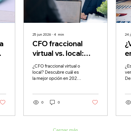
25 jun 2026
∙
4
min
24 
a
CFO fraccional
¿
virtual vs. local:
e
¿Cuál es la mejor
c
¿CFO fraccional virtual o
¿E
s
opción en 2026?
v
local? Descubre cuál es
ve
la mejor opción en 2026 y
De
i
cómo una asesoría
con
financiera estratégica
pu
puede ayudarte a tomar
con
mejores decisiones.
0
0
co
la 
neg
red
dur
Cargar más