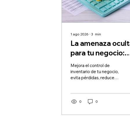
1 ago 2026
∙
3
min
La amenaza ocult
para tu negocio:
por qué el control
Mejora el control de
de inventario no e
inventario de tu negocio,
evita pérdidas, reduce
opcional
riesgos y optimiza tus
impuestos con una
gestión contable
profesional.
0
0