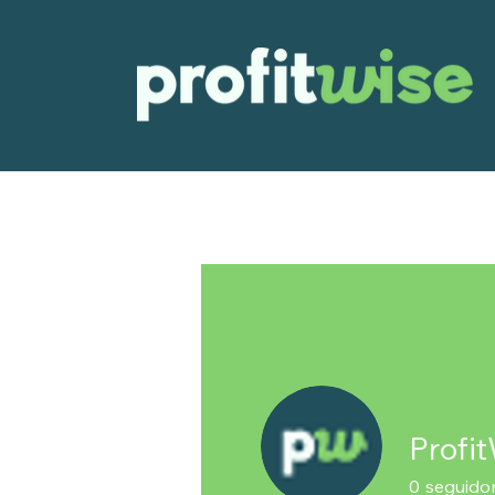
Profi
0
seguido