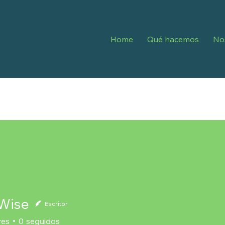
Home
Qué hacemos
No
tWise
Escritor
res
0
seguidos