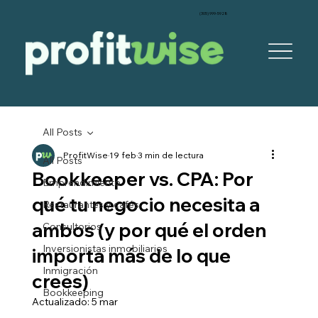
‪(305) 999-5928‬
All Posts
ProfitWise
19 feb
3 min de lectura
All Posts
Bookkeeper vs. CPA: Por
Emprendimiento
qué tu negocio necesita a
Restaurantes y cafés
ambos (y por qué el orden
Consultorios
Inversionistas inmobiliarios
importa más de lo que
Inmigración
crees)
Bookkeeping
Actualizado:
5 mar